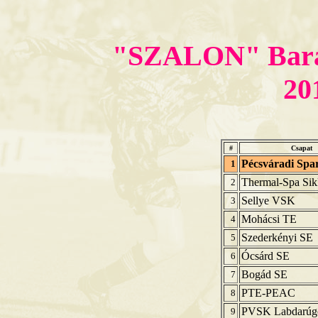
"SZALON" Baran
20
#
Csapat
Pécsváradi Spa
1
Thermal-Spa Sik
2
Sellye VSK
3
Mohácsi TE
4
Szederkényi SE
5
Ócsárd SE
6
Bogád SE
7
PTE-PEAC
8
PVSK Labdarúg
9