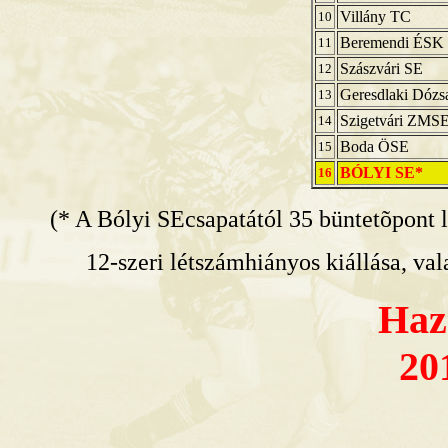
Villány TC
10
Beremendi ÉSK
11
Szászvári SE
12
Geresdlaki Dózs
13
Szigetvári ZMS
14
Boda ÖSE
15
BÓLYI SE*
16
(* A Bólyi SEcsapatától 35 büntetõpont 
12-szeri létszámhiányos kiállása, val
Haz
20