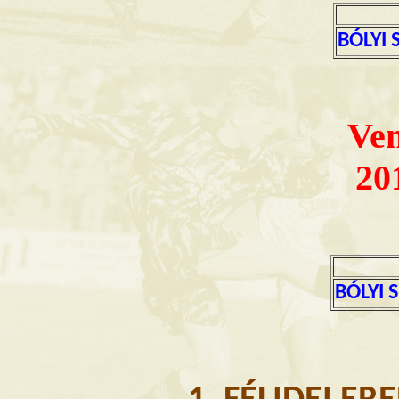
BÓLYI 
Ve
20
BÓLYI 