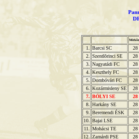
Pann
DR
Mérkõz
1.
Barcsi SC
28
2.
Szentlõrinci SE
28
3.
Nagyatádi FC
28
4.
Keszthely FC
28
5.
Dombóvári FC
28
6.
Kozármisleny SE
28
7.
BÓLYI SE
28
8.
Harkány SE
28
9.
Beremendi ÉSK
28
10.
Bajai LSE
28
11.
Mohácsi TE
28
12.
Zamárdi PSE
28