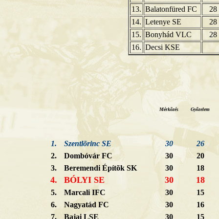
13.
Balatonfüred FC
28
14.
Letenye SE
28
15.
Bonyhád VLC
28
16.
Decsi KSE
Mérkõzés
Gyõzelem
1.
Szentlõrinc SE
30
26
2.
Dombóvár FC
30
20
3.
Beremendi Építõk SK
30
18
4.
BÓLYI SE
30
18
5.
Marcali IFC
30
15
6.
Nagyatád FC
30
16
7.
Bajai LSE
30
15