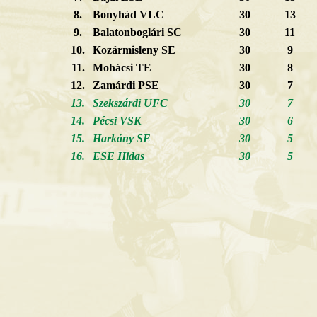
8.
Bonyhád VLC
30
13
9.
Balatonboglári SC
30
11
10.
Kozármisleny SE
30
9
11.
Mohácsi TE
30
8
12.
Zamárdi PSE
30
7
13.
Szekszárdi UFC
30
7
14.
Pécsi VSK
30
6
15.
Harkány SE
30
5
16.
ESE Hidas
30
5